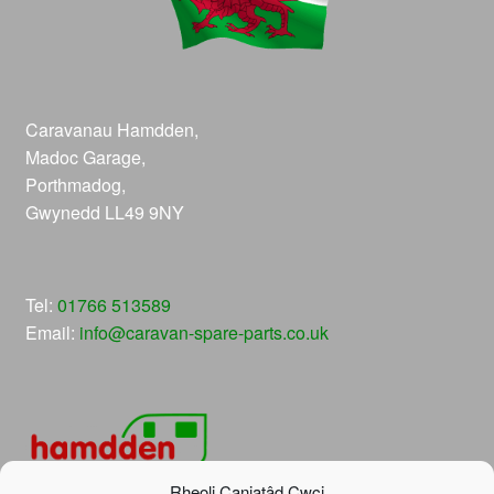
Caravanau Hamdden,
Madoc Garage,
Porthmadog,
Gwynedd LL49 9NY
Tel:
01766 513589
Email:
info@caravan-spare-parts.co.uk
Rheoli Caniatâd Cwci