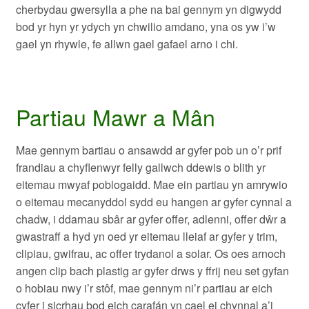
cherbydau gwersylla a phe na bai gennym yn digwydd
bod yr hyn yr ydych yn chwilio amdano, yna os yw i’w
gael yn rhywle, fe allwn gael gafael arno i chi.
Partiau Mawr a Mân
Mae gennym bartiau o ansawdd ar gyfer pob un o’r prif
frandiau a chyflenwyr felly gallwch ddewis o blith yr
eitemau mwyaf poblogaidd. Mae ein partiau yn amrywio
o eitemau mecanyddol sydd eu hangen ar gyfer cynnal a
chadw, i ddarnau sbâr ar gyfer offer, adlenni, offer dŵr a
gwastraff a hyd yn oed yr eitemau lleiaf ar gyfer y trim,
clipiau, gwifrau, ac offer trydanol a solar. Os oes arnoch
angen clip bach plastig ar gyfer drws y ffrij neu set gyfan
o hobiau nwy i’r stôf, mae gennym ni’r partiau ar eich
cyfer i sicrhau bod eich carafán yn cael ei chynnal a’i