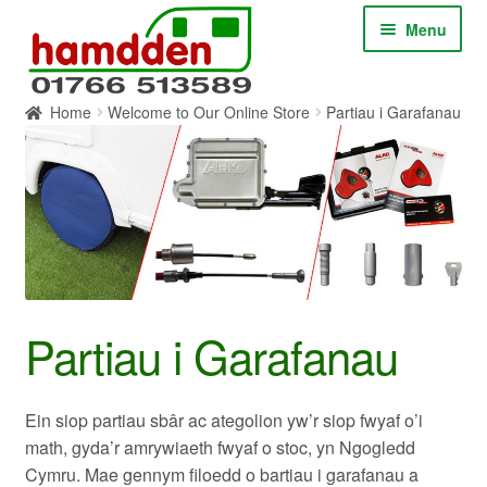
Skip
Skip
Menu
to
to
navigation
content
Home
Welcome to Our Online Store
Partiau i Garafanau
Cartref
Amdanom
Cyswllt
Siop ar-lein
Partiau i Garafanau
Ein siop partiau sbâr ac ategolion yw’r siop fwyaf o’i
math, gyda’r amrywiaeth fwyaf o stoc, yn Ngogledd
Cymru. Mae gennym filoedd o bartiau i garafanau a