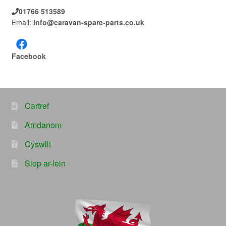
01766 513589
Email:
info@caravan-spare-parts.co.uk
Facebook
Cartref
Amdanom
Cyswllt
Siop ar-lein