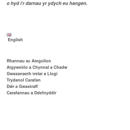
o hyd i’r darnau yr ydych eu hangen.
English
Rhannau ac Ategolion
Atgyweirio a Chynnal a Chadw
Gwasanaeth trelar a Llogi
Trydanol Carafan
Dŵr a Gwastraff
Carafannau a Ddefnyddir