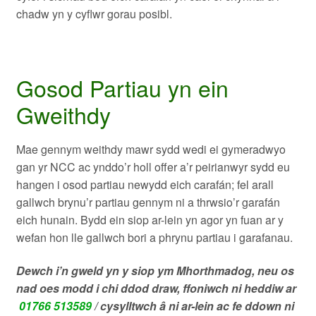
chadw yn y cyflwr gorau posibl.
Gosod Partiau yn ein
Gweithdy
Mae gennym weithdy mawr sydd
wedi ei gymeradwyo
gan yr NCC
ac ynddo’r holl offer a’r peirianwyr sydd eu
hangen i osod partiau newydd eich carafán; fel arall
gallwch brynu’r partiau gennym ni a thrwsio’r garafán
eich hunain. Bydd ein siop ar-lein yn agor yn fuan ar y
wefan hon lle gallwch bori a phrynu partiau i garafanau.
Dewch i’n gweld yn y siop ym Mhorthmadog, neu os
nad oes modd i chi ddod draw, ffoniwch ni heddiw ar
01766 513589
/ cysylltwch â ni ar-lein ac fe ddown ni