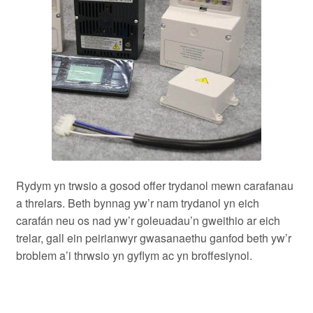
Rydym yn trwsio a gosod offer trydanol mewn carafanau
a threlars. Beth bynnag yw’r nam trydanol yn eich
carafán neu os nad yw’r goleuadau’n gweithio ar eich
trelar, gall ein peirianwyr gwasanaethu ganfod beth yw’r
broblem a’i thrwsio yn gyflym ac yn broffesiynol.