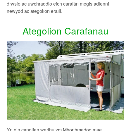
drwsio ac uwchraddio eich carafán megis adlenni
newydd ac ategolion eraill.
Ategolion Carafanau
Yn ein
canolfan werthu ym Mhorthmadog
mae