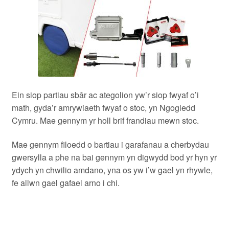
Ein siop partiau sbâr ac ategolion yw’r siop fwyaf o’i
math, gyda’r amrywiaeth fwyaf o stoc, yn Ngogledd
Cymru. Mae gennym yr holl brif frandiau mewn stoc.
Mae gennym filoedd o bartiau i garafanau a cherbydau
gwersylla a phe na bai gennym yn digwydd bod yr hyn yr
ydych yn chwilio amdano, yna os yw i’w gael yn rhywle,
fe allwn gael gafael arno i chi.