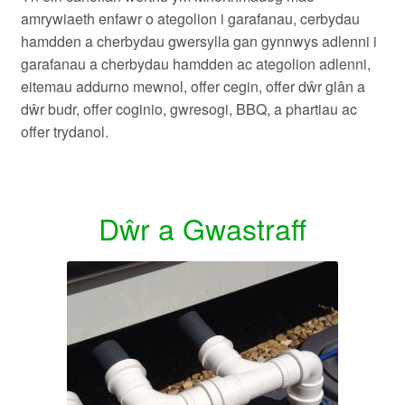
amrywiaeth enfawr o ategolion i garafanau, cerbydau
hamdden a cherbydau gwersylla gan gynnwys adlenni i
garafanau a cherbydau hamdden ac ategolion adlenni,
eitemau addurno mewnol, offer cegin, offer dŵr glân a
dŵr budr, offer coginio, gwresogi, BBQ, a phartiau ac
offer trydanol.
Dŵr a Gwastraff