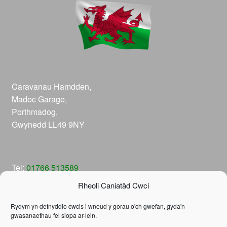
Caravanau Hamdden,
Madoc Garage,
Porthmadog,
Gwynedd LL49 9NY
Tel:
01766 513589
Email:
info@caravan-spare-parts.co.uk
Rheoli Caniatâd Cwci
Rydym yn defnyddio cwcis i wneud y gorau o'ch gwefan, gyda'n
gwasanaethau fel siopa ar-lein.