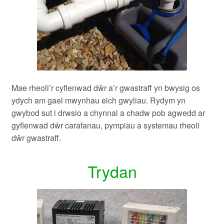
Mae rheoli’r cyflenwad dŵr a’r gwastraff yn bwysig os
ydych am gael mwynhau eich gwyliau. Rydym yn
gwybod sut i drwsio a chynnal a chadw pob agwedd ar
gyflenwad dŵr carafanau, pympiau a systemau rheoli
dŵr gwastraff.
Trydan