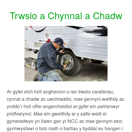
Trwsio a Chynnal a Chadw
Ar gyfer eich holl anghenion o ran trwsio carafanau,
cynnal a chadw ac uwchraddio, mae gennym weithdy ac
ynddo’r holl offer angenrheidiol ar gyfer ein peirianwyr
proffesiynol. Mae ein
gweithdy ar y safle
wedi ei
gymeradwyo yn llawn gan yr NCC
ac mae gennym stoc
gynhwysfawr o bob math o bartiau y byddai eu hangen i