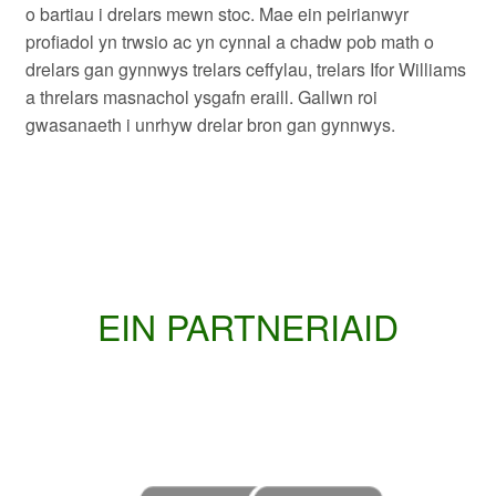
o bartiau i drelars mewn stoc. Mae ein peirianwyr
profiadol yn trwsio ac yn cynnal a chadw pob math o
drelars gan gynnwys trelars ceffylau, trelars Ifor Williams
a threlars masnachol ysgafn eraill. Gallwn roi
gwasanaeth i unrhyw drelar bron gan gynnwys.
EIN PARTNERIAID