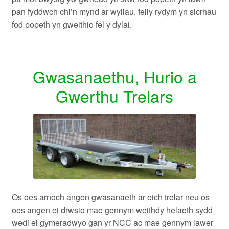
pan fyddwch chi’n mynd ar wyliau, felly rydym yn sicrhau
fod popeth yn gweithio fel y dylai.
Gwasanaethu, Hurio a
Gwerthu Trelars
Os oes arnoch angen gwasanaeth ar eich trelar neu os
oes angen ei drwsio mae gennym weithdy helaeth sydd
wedi ei gymeradwyo gan yr NCC
ac mae gennym lawer