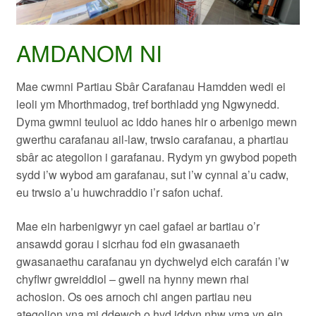
AMDANOM NI
Mae cwmni Partiau Sbâr Carafanau Hamdden wedi ei
leoli ym Mhorthmadog, tref borthladd yng Ngwynedd.
Dyma gwmni teuluol ac iddo hanes hir o arbenigo mewn
gwerthu carafanau ail-law, trwsio carafanau, a phartiau
sbâr ac ategolion i garafanau. Rydym yn gwybod popeth
sydd i’w wybod am garafanau, sut i’w cynnal a’u cadw,
eu trwsio a’u huwchraddio i’r safon uchaf.
Mae ein harbenigwyr yn cael gafael ar bartiau o’r
ansawdd gorau i sicrhau fod ein gwasanaeth
gwasanaethu carafanau yn dychwelyd eich carafán i’w
chyflwr gwreiddiol – gwell na hynny mewn rhai
achosion. Os oes arnoch chi angen partiau neu
ategolion yna mi ddewch o hyd iddyn nhw yma yn ein