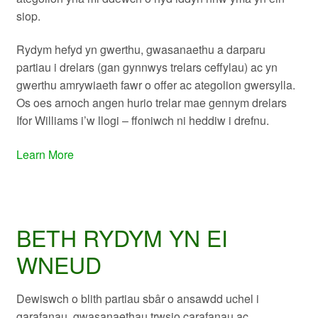
siop.
Rydym hefyd yn gwerthu, gwasanaethu a darparu
partiau i drelars (gan gynnwys trelars ceffylau) ac yn
gwerthu amrywiaeth fawr o offer ac ategolion gwersylla.
Os oes arnoch angen hurio trelar mae gennym drelars
Ifor Williams i’w llogi – ffoniwch ni heddiw i drefnu.
Learn More
BETH RYDYM YN EI
WNEUD
Dewiswch o blith partiau sbâr o ansawdd uchel i
garafanau, gwasanaethau trwsio carafanau ac