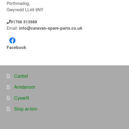
Porthmadog,
Gwynedd LL49 9NY
01766 513589
Email:
info@caravan-spare-parts.co.uk
Facebook
Cartref
Amdanom
Cyswllt
Siop ar-lein