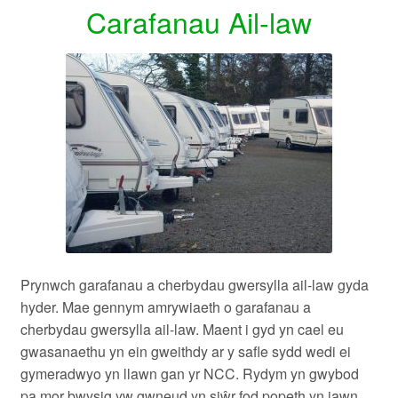
Carafanau Ail-law
Prynwch garafanau a cherbydau gwersylla ail-law gyda
hyder. Mae gennym amrywiaeth o garafanau a
cherbydau gwersylla ail-law. Maent i gyd yn cael eu
gwasanaethu yn ein
gweithdy ar y safle sydd wedi ei
gymeradwyo yn llawn gan yr NCC
. Rydym yn gwybod
pa mor bwysig yw gwneud yn siŵr fod popeth yn iawn