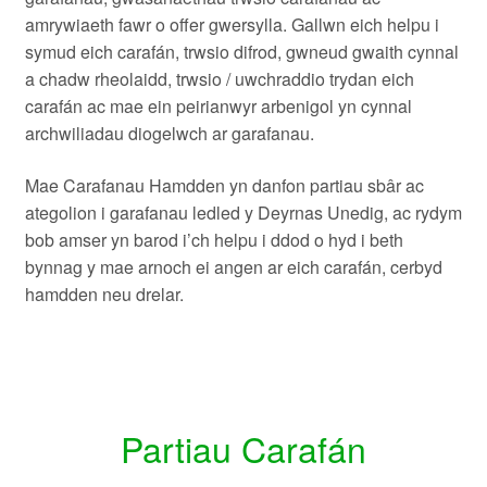
amrywiaeth fawr o offer gwersylla. Gallwn eich helpu i
symud eich carafán, trwsio difrod, gwneud gwaith cynnal
a chadw rheolaidd, trwsio / uwchraddio trydan eich
carafán ac mae ein peirianwyr arbenigol yn cynnal
archwiliadau diogelwch ar garafanau.
Mae Carafanau Hamdden yn danfon partiau sbâr ac
ategolion i garafanau ledled y Deyrnas Unedig, ac rydym
bob amser yn barod i’ch helpu i ddod o hyd i beth
bynnag y mae arnoch ei angen ar eich carafán, cerbyd
hamdden neu drelar.
Partiau Carafán